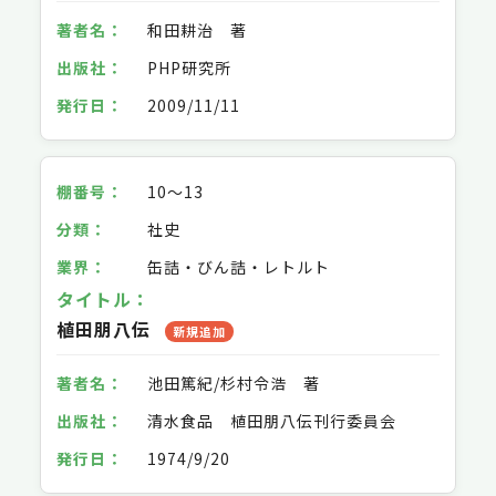
和田耕治 著
PHP研究所
2009/11/11
10～13
社史
缶詰・びん詰・レトルト
植田朋八伝
新規追加
池田篤紀/杉村令浩 著
清水食品 植田朋八伝刊行委員会
1974/9/20